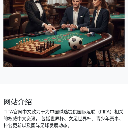
网站介绍
FIFA官网中文致力于为中国球迷提供国际足联（FIFA）相关
的权威中文资讯， 包括世界杯、女足世界杯、青少年赛事、
排名更新以及国际足球发展动态。